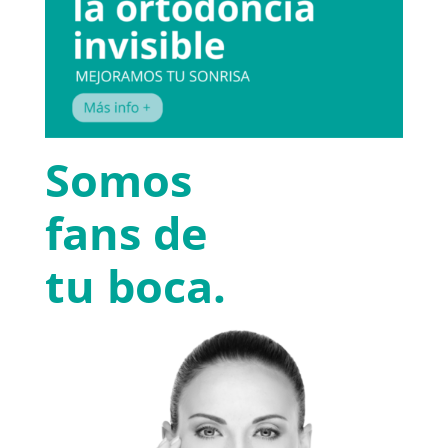
Somos
fans de
tu boca.