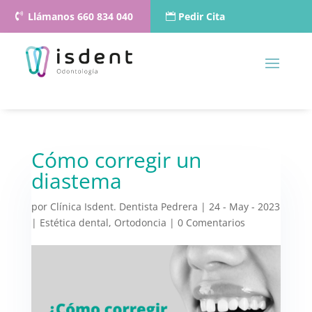
Llámanos 660 834 040
Pedir Cita
Cómo corregir un
diastema
por
Clínica Isdent. Dentista Pedrera
|
24 - May - 2023
|
Estética dental
,
Ortodoncia
|
0 Comentarios