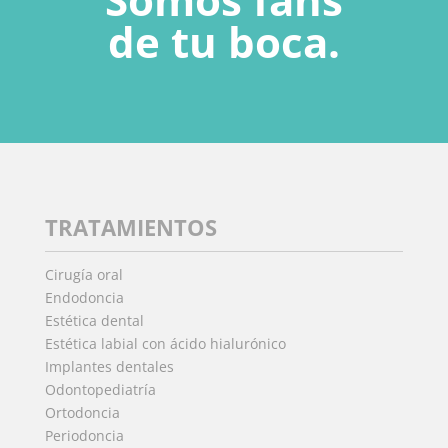
de tu boca.
TRATAMIENTOS
Cirugía oral
Endodoncia
Estética dental
Estética labial con ácido hialurónico
Implantes dentales
Odontopediatría
Ortodoncia
Periodoncia