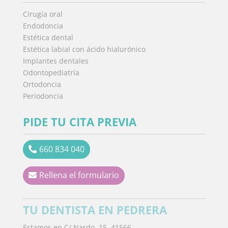
Cirugía oral
Endodoncia
Estética dental
Estética labial con ácido hialurónico
Implantes dentales
Odontopediatría
Ortodoncia
Periodoncia
PIDE TU CITA PREVIA
660 834 040
Rellena el formulario
TU DENTISTA EN PEDRERA
Estamos en C/ Nardo, 15. 41566