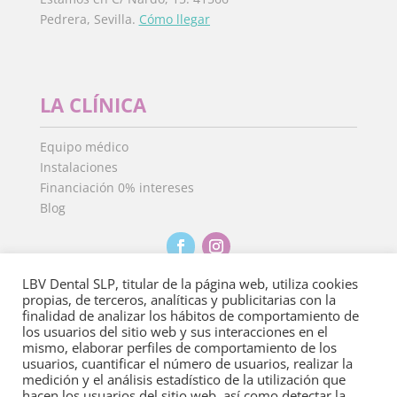
Pedrera, Sevilla.
Cómo llegar
LA CLÍNICA
Equipo médico
Instalaciones
Financiación 0% intereses
Blog
LBV Dental SLP, titular de la página web, utiliza cookies
propias, de terceros, analíticas y publicitarias con la
finalidad de analizar los hábitos de comportamiento de
Aviso Legal
·
Política de Privacidad
·
Política de
los usuarios del sitio web y sus interacciones en el
cookies
mismo, elaborar perfiles de comportamiento de los
usuarios, cuantificar el número de usuarios, realizar la
medición y el análisis estadístico de la utilización que
Copyright 2022
©
Clínica Dental Isdent. Todos los derechos
hacen los usuarios del sitio web, así como detectar la