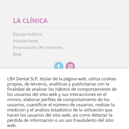
LA CLÍNICA
Equipo médico
Instalaciones
Financiación 0% intereses
Blog
LBV Dental SLP, titular de la página web, utiliza cookies
propias, de terceros, analíticas y publicitarias con la
finalidad de analizar los hábitos de comportamiento de
Aviso Legal
·
Política de Privacidad
·
Política de
los usuarios del sitio web y sus interacciones en el
cookies
mismo, elaborar perfiles de comportamiento de los
usuarios, cuantificar el número de usuarios, realizar la
medición y el análisis estadístico de la utilización que
Copyright 2022
©
Clínica Dental Isdent. Todos los derechos
hacen los usuarios del sitio web, así como detectar la
reservados.
pérdida de información o un uso fraudulento del sitio
web.