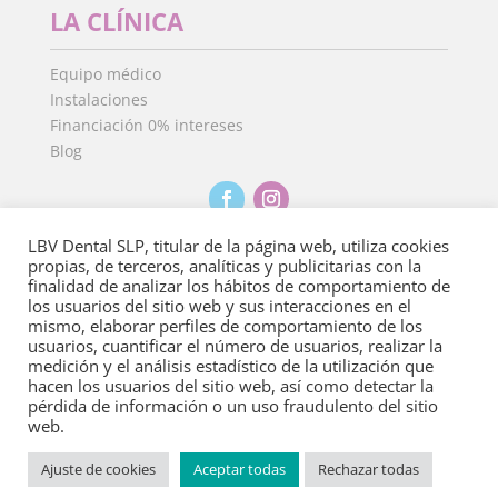
LA CLÍNICA
Equipo médico
Instalaciones
Financiación 0% intereses
Blog
LBV Dental SLP, titular de la página web, utiliza cookies
propias, de terceros, analíticas y publicitarias con la
finalidad de analizar los hábitos de comportamiento de
Aviso Legal
·
Política de Privacidad
·
Política de
los usuarios del sitio web y sus interacciones en el
cookies
mismo, elaborar perfiles de comportamiento de los
usuarios, cuantificar el número de usuarios, realizar la
medición y el análisis estadístico de la utilización que
Copyright 2022
©
Clínica Dental Isdent. Todos los derechos
hacen los usuarios del sitio web, así como detectar la
reservados.
pérdida de información o un uso fraudulento del sitio
web.
Ajuste de cookies
Aceptar todas
Rechazar todas