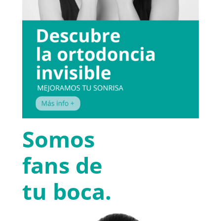
Somos
fans de
tu boca.