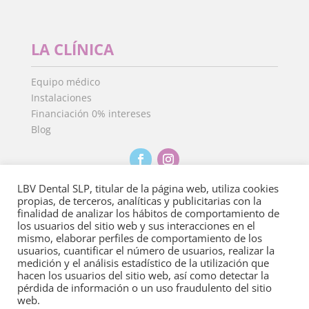
LA CLÍNICA
Equipo médico
Instalaciones
Financiación 0% intereses
Blog
LBV Dental SLP, titular de la página web, utiliza cookies
propias, de terceros, analíticas y publicitarias con la
finalidad de analizar los hábitos de comportamiento de
Aviso Legal
·
Política de Privacidad
·
Política de
los usuarios del sitio web y sus interacciones en el
cookies
mismo, elaborar perfiles de comportamiento de los
usuarios, cuantificar el número de usuarios, realizar la
medición y el análisis estadístico de la utilización que
Copyright 2022
©
Clínica Dental Isdent. Todos los derechos
hacen los usuarios del sitio web, así como detectar la
reservados.
pérdida de información o un uso fraudulento del sitio
web.