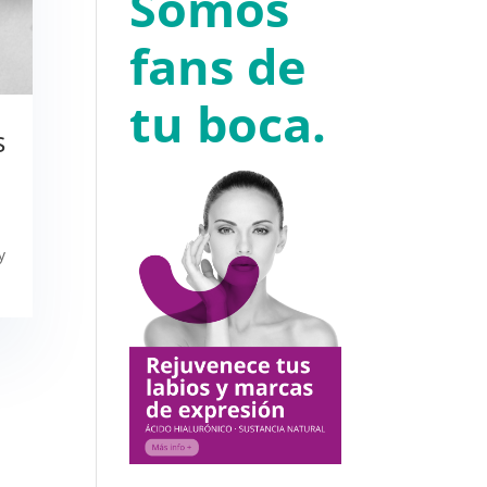
Somos
fans de
tu boca.
s
y