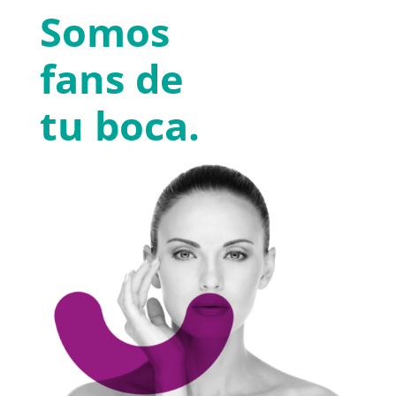
Somos
fans de
tu boca.