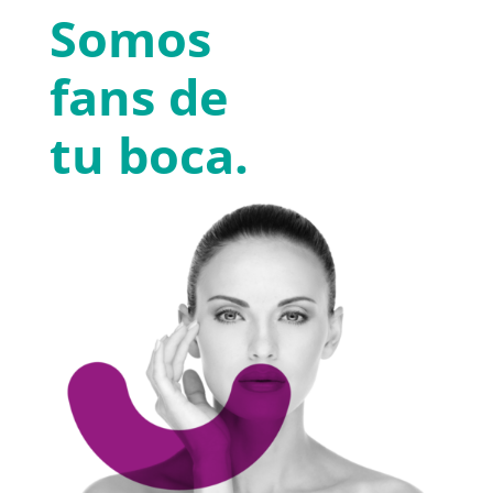
Somos
fans de
tu boca.