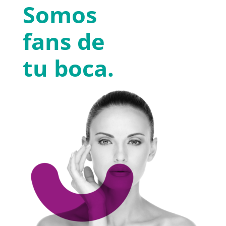
Somos
fans de
tu boca.