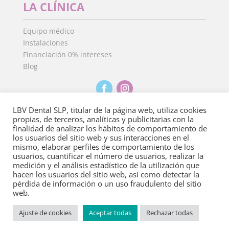
LA CLÍNICA
Equipo médico
Instalaciones
Financiación 0% intereses
Blog
LBV Dental SLP, titular de la página web, utiliza cookies
propias, de terceros, analíticas y publicitarias con la
finalidad de analizar los hábitos de comportamiento de
Aviso Legal
·
Política de Privacidad
·
Política de
los usuarios del sitio web y sus interacciones en el
cookies
mismo, elaborar perfiles de comportamiento de los
usuarios, cuantificar el número de usuarios, realizar la
medición y el análisis estadístico de la utilización que
Copyright 2022
©
Clínica Dental Isdent. Todos los derechos
hacen los usuarios del sitio web, así como detectar la
reservados.
pérdida de información o un uso fraudulento del sitio
web.
Ajuste de cookies
Aceptar todas
Rechazar todas