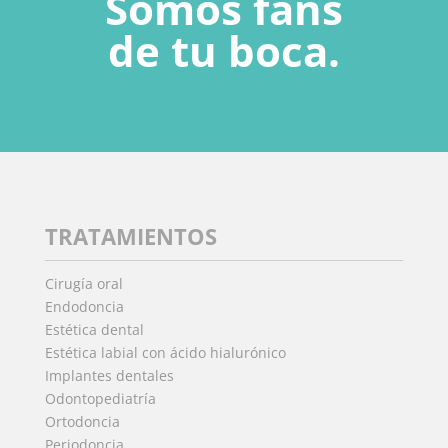
Somos fans
de tu boca.
TRATAMIENTOS
Cirugía oral
Endodoncia
Estética dental
Estética labial con ácido hialurónico
Implantes dentales
Odontopediatría
Ortodoncia
Periodoncia