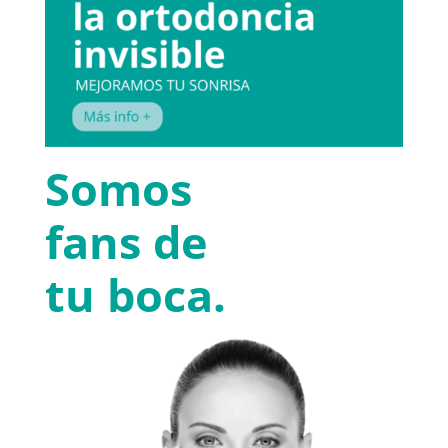
Somos
fans de
tu boca.