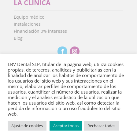
LA CLÍNICA
Equipo médico
Instalaciones
Financiación 0% intereses
Blog
LBV Dental SLP, titular de la página web, utiliza cookies
propias, de terceros, analíticas y publicitarias con la
finalidad de analizar los hábitos de comportamiento de
Aviso Legal
·
Política de Privacidad
·
Política de
los usuarios del sitio web y sus interacciones en el
cookies
mismo, elaborar perfiles de comportamiento de los
usuarios, cuantificar el número de usuarios, realizar la
medición y el análisis estadístico de la utilización que
Copyright 2022
©
Clínica Dental Isdent. Todos los derechos
hacen los usuarios del sitio web, así como detectar la
reservados.
pérdida de información o un uso fraudulento del sitio
web.
Ajuste de cookies
Aceptar todas
Rechazar todas